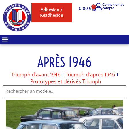
Connexion au
0
compte
0,00
€
Adhésion /
Réadhésion
APRÈS 1946
Triumph d’avant 1946
Triumph d’après 1946
Prototypes et dérivés Triumph