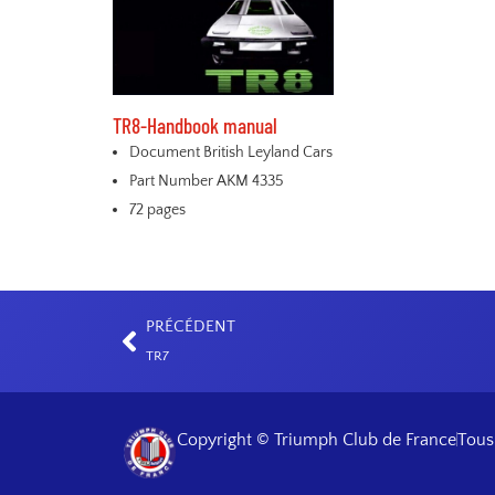
TR8-Handbook manual
Document British Leyland Cars
Part Number AKM 4335
72 pages
PRÉCÉDENT
TR7
Copyright © Triumph Club de France
Tous