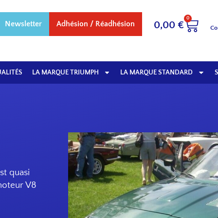
0
Newsletter
Adhésion / Réadhésion
0,00
€
Co
ALITÉS
LA MARQUE TRIUMPH
LA MARQUE STANDARD
st quasi
 moteur V8