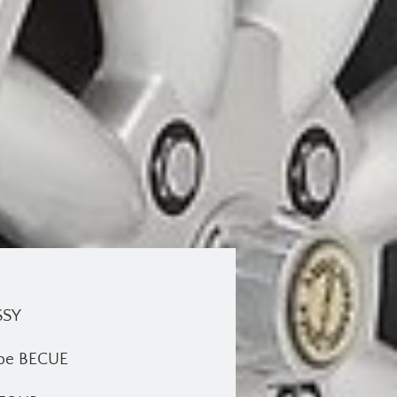
SSY
ippe BECUE