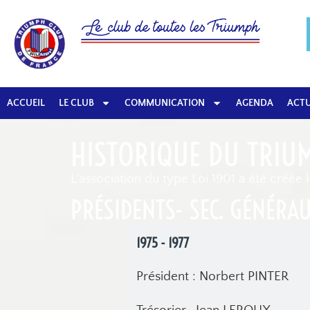
ACCUEIL
LE CLUB
COMMUNICATION
AGENDA
ACTU
HISTORIQUE DU TRIU
L’association du type Loi 1901 a été créée 
PRÉSIDENTS- SEC. GÉNÉRAU
1975 - 1977
Président : Norbert PINTER