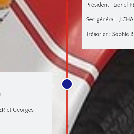
Président : Lionel 
Sec général : J CH
Trésorier : Sophie
U
ER et Georges