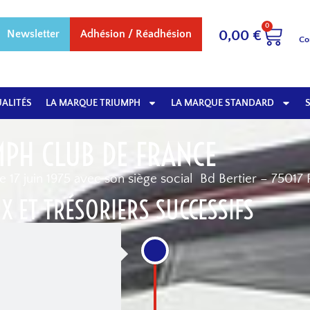
0
Newsletter
Adhésion / Réadhésion
0,00
€
Co
ALITÉS
LA MARQUE TRIUMPH
LA MARQUE STANDARD
MPH CLUB DE FRANCE
le 17 juin 1975 avec son siège social Bd Bertier – 75017 
X ET TRÉSORIERS SUCCESSIFS