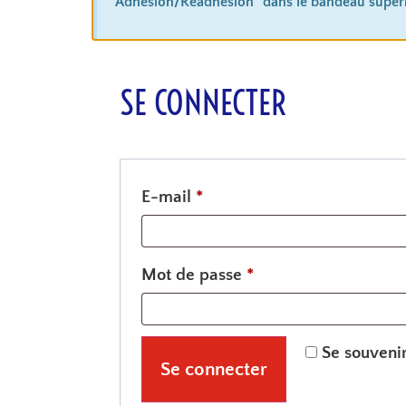
"Adhésion/Réadhésion" dans le bandeau supéri
SE CONNECTER
E-mail
*
Mot de passe
*
Se souveni
Se connecter