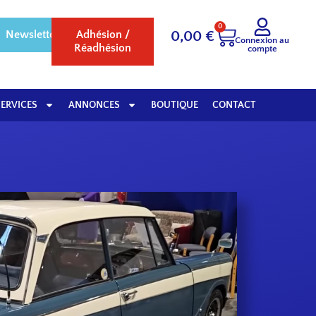
0
Newsletter
Adhésion /
0,00
€
Connexion au
Réadhésion
compte
SERVICES
ANNONCES
BOUTIQUE
CONTACT