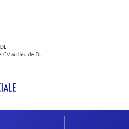
9DL
xe CV au lieu de DL
IALE