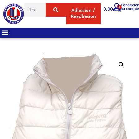
Connexio
0
au compt
0,00
€
Adhésion /
Réadhésion