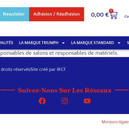
0
Newsletter
Adhésion / Réadhésion
0,00
€
Co
ALITÉS
LA MARQUE TRIUMPH
LA MARQUE STANDARD
sponsables de salons et responsables de matériels.
 droits réservés
Site créé par IRCF
Suivez-Nous Sur Les Réseaux
Mentions légale